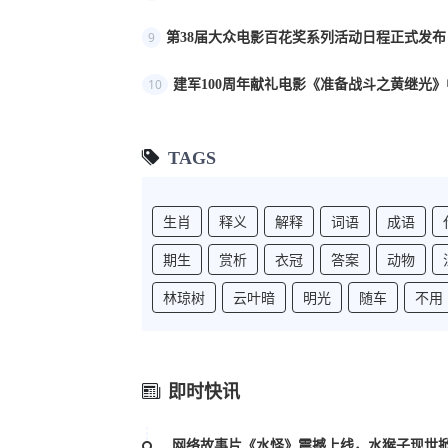
9
第38届大众电影百花奖系列活动日程正式发布
10
建军100周年献礼电影《准备战斗之黄继光》
TAGS
生肖
释义
解释
词语
成语
期生
赏析
衣冠
答案
动物
林琼树
云叶暗
明光
随车
不用
即时快讯
网络故事片《水怪》震撼上线，水猴子现世