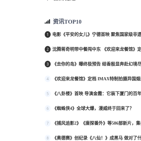
资讯TOP10
1
电影《平安的女儿》宁德首映 聚焦国家级非遗
2
沈腾蒋奇明带中餐闯中东 《欢迎来龙餐馆》定档
3
《去你的岛》曝终极预告 结香殷显奔赴幻境
4
《欢迎来龙餐馆》定档 IMAX特制拍摄异国
5
《八卦楼》首映 导演金霞：它装下厦门的百年
6
《蜘蛛侠4》全球大爆，漫威终于回来了？
7
《捕风追影2》《唐探番外》等586部新片，
8
《奥德赛》创纪录《八仙！》成黑马 做对了