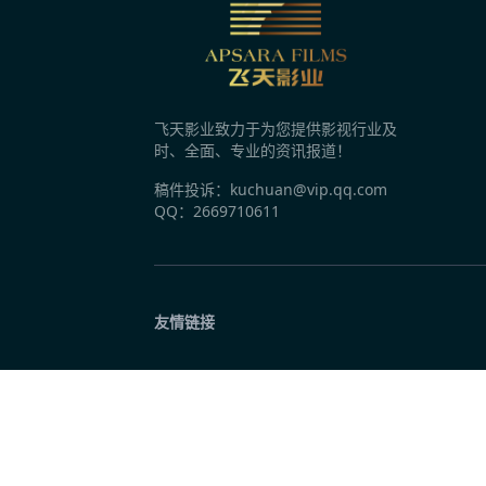
昨天 10:03
时隔12年再签代言人，国民薯片可比克为何
飞天影业致力于为您提供影视行业及
昨天 10:03
时、全面、专业的资讯报道！
十个勤天梦幻联动“胖子门窗” 《种地吧4》
稿件投诉：kuchuan@vip.qq.com
QQ：2669710611
昨天 10:03
抖音生活服务《烟火探探探》第二季特别直
友情链接
昨天 10:03
包贝尔许君聪犯罪动作片《破虎城》开机 演
昨天 10:03
国内首部马仙文化题材电影《平安的女儿》