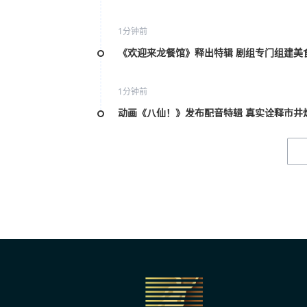
1分钟前
《欢迎来龙餐馆》释出特辑 剧组专门组建美
1分钟前
动画《八仙！》发布配音特辑 真实诠释市井
1分钟前
雷淞然张呈谈出演《大唐妖探》 众喜人助阵
1分钟前
粤港澳大湾区动画电影周启幕 共探AI与动画
1分钟前
海南大学小仙鹤公益艺术团：唱响红色岁月