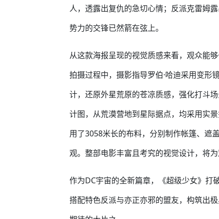
人，透露出复仇的急切心情；反派克雷姆露
势力的交锋已然箭在弦上。
从这款海报呈现的视觉质感来看，观众能够
拍摄过程中，摄影指导罗伯·哈迪采用变形
计，还原外星荒原的苍凉质感，强化打斗场
计图，从荒漠营地到星际据点，均采用实景
用了3058米长的布料，分别制作帐篷、
观。整部电影丰富且考究的视觉设计，将为
作为DC宇宙的全新篇章，《超级少女》打
搭配特色反派与亦正亦邪的盟友，构筑出极