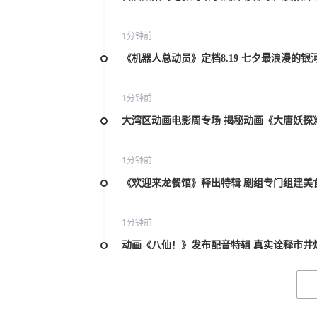
1分钟前
《机器人总动员》定档8.19 七夕最浪漫的银
1分钟前
大湾区动画电影周专场 揭秘动画《大唐妖探
1分钟前
《欢迎来龙餐馆》释出特辑 剧组专门组建美
1分钟前
动画《八仙！》发布配音特辑 真实诠释市井
1分钟前
雷淞然张呈谈出演《大唐妖探》 众喜人助阵