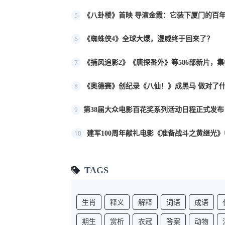
5
《八卦楼》首映 导演金霞：它装下厦门的百年
6
《蜘蛛侠4》全球大爆，漫威终于回来了？
7
《捕风追影2》《唐探番外》等586部新片，
8
《奥德赛》创纪录《八仙！》成黑马 做对了
9
第38届大众电影百花奖系列活动日程正式发布
10
建军100周年献礼电影《准备战斗之黄继光》
TAGS
生肖
释义
解释
词语
成语
期生
赏析
衣冠
答案
动物