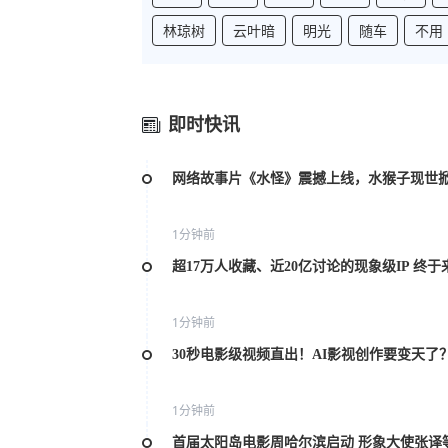
林琼树
云叶暗
明光
随车
不用
即时快讯
网络故事片《水怪》震撼上线，水猴子现世
1分钟前
超17万人收藏、近20亿讨论的现象级IP 终于
1分钟前
30秒电影级视频直出！AI影视创作要变天了
1分钟前
首届太阳岛电影周哈尔滨启动 形象大使张译