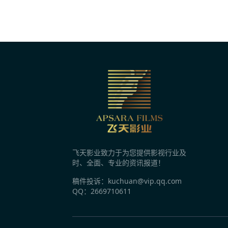
1分钟前
粤港澳大湾区动画电影周启幕 共探AI与动画
1分钟前
海南大学小仙鹤公益艺术团：唱响红色岁月
昨天 10:03
时隔12年再签代言人，国民薯片可比克为何
飞天影业致力于为您提供影视行业及
昨天 10:03
时、全面、专业的资讯报道！
十个勤天梦幻联动“胖子门窗” 《种地吧4》
稿件投诉：kuchuan@vip.qq.com
QQ：2669710611
昨天 10:03
抖音生活服务《烟火探探探》第二季特别直