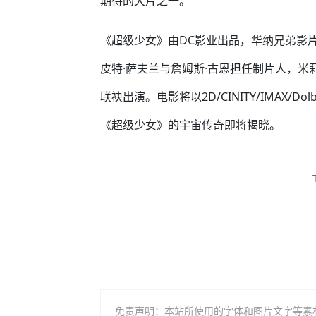
期待的大片之一。
《超级少女》由DC影业出品，华纳兄弟影片
皮特·萨夫兰与詹姆斯·古恩担任制片人，米
联袂出演。电影将以2D/CINITY/IMAX/D
《超级少女》的宇宙传奇即将揭晓。
免责声明：本站所使用的字体和图片文字等素