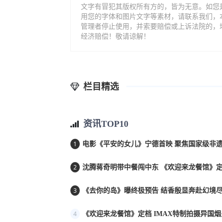
文字有冒犯其版权所有方的，皆为无意。如您
用您的字体和图片文字等素材，请联系我们，
管理者停止使用，并索要赔偿或上诉法院的，
经济赔偿！敬请谅解！
栏目精选
资讯TOP10
1
电影《平安的女儿》宁德首映 聚焦国家级非遗
2
沈腾蒋奇明带中餐闯中东 《欢迎来龙餐馆》定档
3
《去你的岛》曝终极预告 结香殷显奔赴幻境
4
《欢迎来龙餐馆》定档 IMAX特制拍摄异国