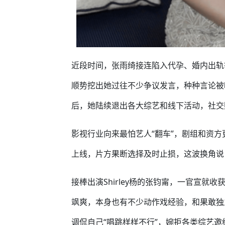
近段时间，张雨绮接连陷入代孕、婚内出轨
顺势挖出她过往不少争议发言，种种言论被
后，她陆续退出各大综艺和线下活动，社交
影视行业向来最怕艺人“翻车”，剧组和资
上线，片方果断选择及时止损，这波换角说
接棒出演Shirley杨的张钧甯，一官宣
飒爽，本身也有不少动作戏经验，和果敢独立
调侃自己“唱跳样样不行”，婉拒各类综艺