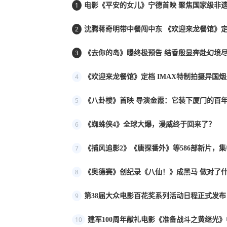
1
电影《平安的女儿》宁德首映 聚焦国家级非遗
2
沈腾蒋奇明带中餐闯中东 《欢迎来龙餐馆》定档
3
《去你的岛》曝终极预告 结香殷显奔赴幻境
4
《欢迎来龙餐馆》定档 IMAX特制拍摄异国
5
《八卦楼》首映 导演金霞：它装下厦门的百年
6
《蜘蛛侠4》全球大爆，漫威终于回来了？
7
《捕风追影2》《唐探番外》等586部新片，
8
《奥德赛》创纪录《八仙！》成黑马 做对了
9
第38届大众电影百花奖系列活动日程正式发布
10
建军100周年献礼电影《准备战斗之黄继光》