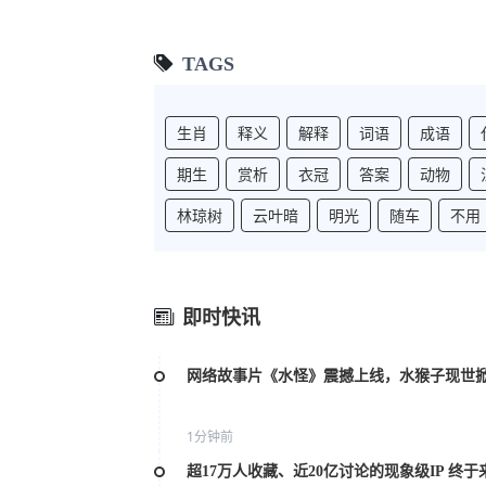
TAGS
生肖
释义
解释
词语
成语
期生
赏析
衣冠
答案
动物
林琼树
云叶暗
明光
随车
不用
即时快讯
网络故事片《水怪》震撼上线，水猴子现世
1分钟前
超17万人收藏、近20亿讨论的现象级IP 终于