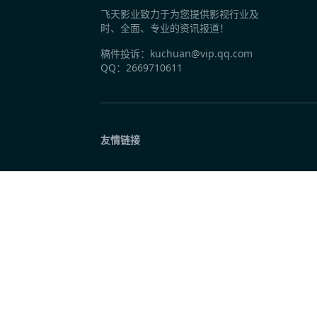
飞天影业致力于为您提供影视行业及
昨天 10:03
时、全面、专业的资讯报道！
十个勤天梦幻联动“胖子门窗” 《种地吧4》
稿件投诉：kuchuan@vip.qq.com
QQ：2669710611
昨天 10:03
抖音生活服务《烟火探探探》第二季特别直
友情链接
昨天 10:03
包贝尔许君聪犯罪动作片《破虎城》开机 演
昨天 10:03
国内首部马仙文化题材电影《平安的女儿》
昨天 10:02
网易云音乐星火专区上线 学生用户成为星火