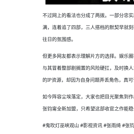
不过网上的看法也分成了两拨。一部分忠实剧
满，连着追了四部，三人搭档的默契早就刻
往日的氛围感。
但更多网友都表示理解片方的选择。娱乐圈
与其冒着整部剧搁置的风险硬扛，及时换人
的IP资源，却因为自身问题弄丢角色，真
如今阵容尘埃落定，大家也把目光聚焦到作
张钧甯全新加盟，只希望这部收官之作能稳
#鬼吹灯巫峡观山 #影视资讯 #张雨绮 #张