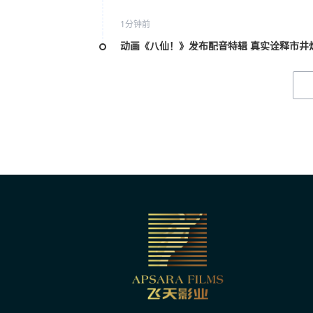
1分钟前
动画《八仙！》发布配音特辑 真实诠释市井
1分钟前
雷淞然张呈谈出演《大唐妖探》 众喜人助阵
1分钟前
粤港澳大湾区动画电影周启幕 共探AI与动画
1分钟前
海南大学小仙鹤公益艺术团：唱响红色岁月
昨天 10:03
时隔12年再签代言人，国民薯片可比克为何