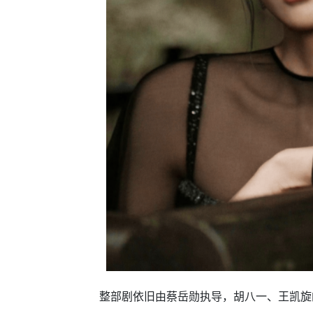
整部剧依旧由蔡岳勋执导，胡八一、王凯旋