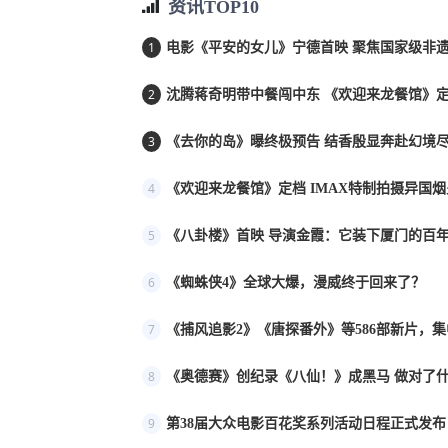
资讯TOP10
1
电影《平安的女儿》宁德首映 聚焦国家级非遗
2
沈腾蒋奇明带中餐闯中东 《欢迎来龙餐馆》定档
3
《去你的岛》曝终极预告 结香殷显奔赴幻境
4
《欢迎来龙餐馆》定档 IMAX特制拍摄异国
5
《八卦楼》首映 导演金霞：它装下厦门的百年
6
《蜘蛛侠4》全球大爆，漫威终于回来了？
7
《捕风追影2》《唐探番外》等586部新片，
8
《奥德赛》创纪录《八仙！》成黑马 做对了
9
第38届大众电影百花奖系列活动日程正式发布