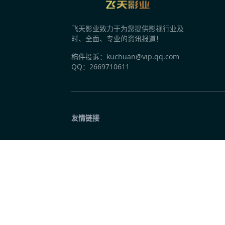
时隔12年再签代言人，国民薯片可比克为何
飞天影业致力于为您提供影视行业及
昨天 10:03
时、全面、专业的资讯报道！
十个勤天梦幻联动“胖子门窗” 《种地吧4》
稿件投诉：kuchuan@vip.qq.com
QQ：2669710611
昨天 10:03
抖音生活服务《烟火探探探》第二季特别直
友情链接
昨天 10:03
包贝尔许君聪犯罪动作片《破虎城》开机 演
昨天 10:03
国内首部马仙文化题材电影《平安的女儿》
昨天 10:02
网易云音乐星火专区上线 学生用户成为星火