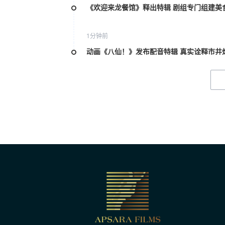
《欢迎来龙餐馆》释出特辑 剧组专门组建美
1分钟前
动画《八仙！》发布配音特辑 真实诠释市井
1分钟前
雷淞然张呈谈出演《大唐妖探》 众喜人助阵
1分钟前
粤港澳大湾区动画电影周启幕 共探AI与动画
1分钟前
海南大学小仙鹤公益艺术团：唱响红色岁月
昨天 10:03