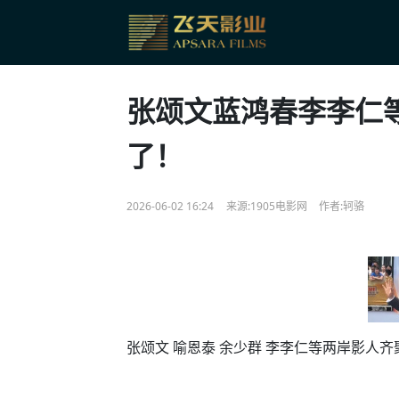
张颂文蓝鸿春李李仁
了！
2026-06-02 16:24
来源:1905电影网
作者:轲骆
张颂文 喻恩泰 余少群 李李仁等两岸影人齐聚