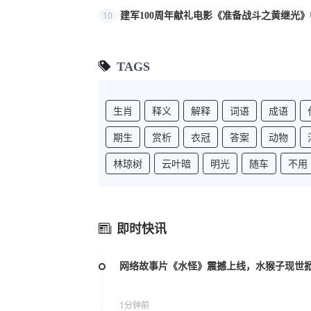
10
建军100周年献礼电影《准备战斗之黄继光》
TAGS
生肖
释义
解释
词语
成语
期生
赏析
衣冠
答案
动物
林琼树
云叶暗
明光
随车
不用
即时快讯
网络故事片《水怪》震撼上线，水猴子现世
1分钟前