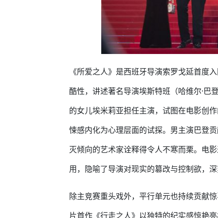
《所爱之人》是西班牙导演索罗戈延首度入
酷性，讲述著名导演埃斯特班（哈维尔·巴
的女儿埃米莉亚担任主演，试图在电影创作
悚感内化为心理层面的试探。男主演巴登贡
灭倾向的艺术家诠释得令人不寒而栗。电影
用，隐喻了导演对现实的篡改与控制欲，深
除主竞赛重头戏外，平行单元也持续贡献惊
片首作《行走之人》以独特的纪实感惊艳亮