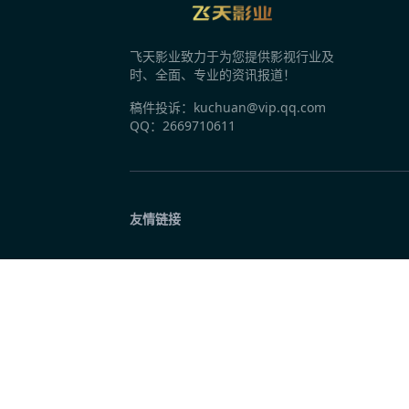
时隔12年再签代言人，国民薯片可比克为何
飞天影业致力于为您提供影视行业及
昨天 10:03
时、全面、专业的资讯报道！
十个勤天梦幻联动“胖子门窗” 《种地吧4》
稿件投诉：kuchuan@vip.qq.com
QQ：2669710611
昨天 10:03
抖音生活服务《烟火探探探》第二季特别直
友情链接
昨天 10:03
包贝尔许君聪犯罪动作片《破虎城》开机 演
昨天 10:03
国内首部马仙文化题材电影《平安的女儿》
昨天 10:02