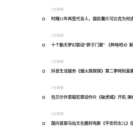
1分钟前
时隔12年再签代言人，国民薯片可比克为何
1分钟前
十个勤天梦幻联动“胖子门窗” 《种地吧4》
1分钟前
抖音生活服务《烟火探探探》第二季特别直
1分钟前
包贝尔许君聪犯罪动作片《破虎城》开机 演
2分钟前
国内首部马仙文化题材电影《平安的女儿》