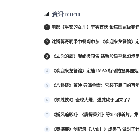
资讯TOP10
1
电影《平安的女儿》宁德首映 聚焦国家级非遗
2
沈腾蒋奇明带中餐闯中东 《欢迎来龙餐馆》定档
3
《去你的岛》曝终极预告 结香殷显奔赴幻境
4
《欢迎来龙餐馆》定档 IMAX特制拍摄异国
5
《八卦楼》首映 导演金霞：它装下厦门的百年
6
《蜘蛛侠4》全球大爆，漫威终于回来了？
7
《捕风追影2》《唐探番外》等586部新片，
8
《奥德赛》创纪录《八仙！》成黑马 做对了