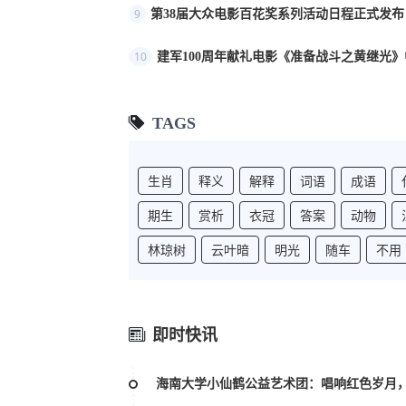
9
第38届大众电影百花奖系列活动日程正式发布
10
建军100周年献礼电影《准备战斗之黄继光》
TAGS
生肖
释义
解释
词语
成语
期生
赏析
衣冠
答案
动物
林琼树
云叶暗
明光
随车
不用
即时快讯
海南大学小仙鹤公益艺术团：唱响红色岁月