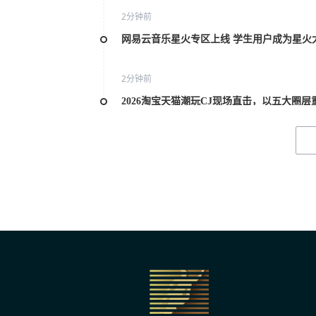
2分钟前
网易云音乐星火专区上线 学生用户成为星火
2分钟前
2026淘宝天猫潮玩CJ现场直击，以五大圈
2分钟前
建军100周年献礼电影《准备战斗之黄继光
3分钟前
第38届大众电影百花奖系列活动日程正式发
3分钟前
《奥德赛》创纪录《八仙！》成黑马 做对了