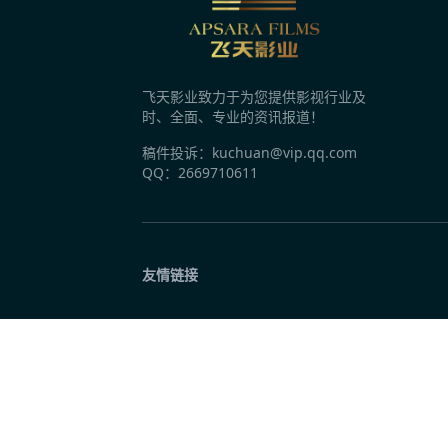
3分钟前
《捕风追影2》《唐探番外》等586部新片，
飞天影业致力于为您提供影视行业及
3分钟前
时、全面、专业的资讯报道！
《蜘蛛侠4》全球大爆，漫威终于回来了？
稿件投诉：kuchuan@vip.qq.com
QQ：2669710611
3分钟前
《八卦楼》首映 导演金霞：它装下厦门的百年
友情链接
3分钟前
《欢迎来龙餐馆》定档 IMAX特制拍摄异国
3分钟前
《去你的岛》曝终极预告 结香殷显奔赴幻境