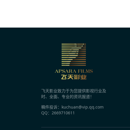
3分钟前
第38届大众电影百花奖系列活动日程正式发
3分钟前
《奥德赛》创纪录《八仙！》成黑马 做对了
3分钟前
《捕风追影2》《唐探番外》等586部新片，
飞天影业致力于为您提供影视行业及
3分钟前
时、全面、专业的资讯报道！
《蜘蛛侠4》全球大爆，漫威终于回来了？
稿件投诉：kuchuan@vip.qq.com
QQ：2669710611
3分钟前
《八卦楼》首映 导演金霞：它装下厦门的百年