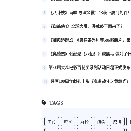
5
《八卦楼》首映 导演金霞：它装下厦门的百年
6
《蜘蛛侠4》全球大爆，漫威终于回来了？
7
《捕风追影2》《唐探番外》等586部新片，
8
《奥德赛》创纪录《八仙！》成黑马 做对了
9
第38届大众电影百花奖系列活动日程正式发布
10
建军100周年献礼电影《准备战斗之黄继光》
TAGS
生肖
释义
解释
词语
成语