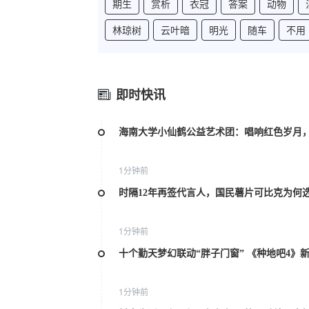
期生
赏析
衣冠
答案
动物
林琼树
云叶暗
明光
随车
不用
即时快讯
海南大学小仙鹤公益艺术团：唱响红色岁月
1分钟前
时隔12年再签代言人，国民薯片可比克为何
1分钟前
十个勤天梦幻联动“胖子门窗” 《种地吧4》
1分钟前