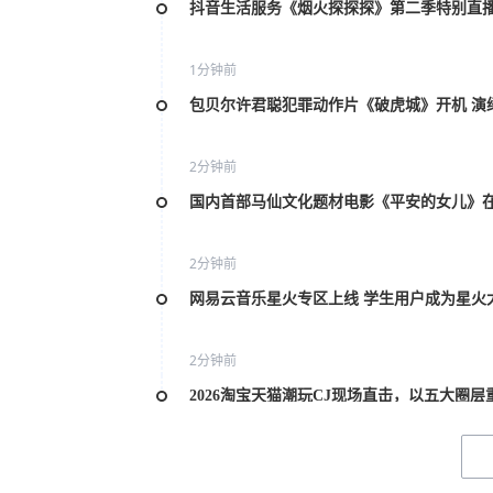
抖音生活服务《烟火探探探》第二季特别直
1分钟前
包贝尔许君聪犯罪动作片《破虎城》开机 演
2分钟前
国内首部马仙文化题材电影《平安的女儿》
2分钟前
网易云音乐星火专区上线 学生用户成为星火
2分钟前
2026淘宝天猫潮玩CJ现场直击，以五大圈
2分钟前
建军100周年献礼电影《准备战斗之黄继光