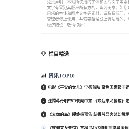
免责声明：本站所使用的字体和图片文字等素
文字有冒犯其版权所有方的，皆为无意。如您
用您的字体和图片文字等素材，请联系我们，
管理者停止使用，并索要赔偿或上诉法院的，
经济赔偿！敬请谅解！
栏目精选
资讯TOP10
1
电影《平安的女儿》宁德首映 聚焦国家级非遗
2
沈腾蒋奇明带中餐闯中东 《欢迎来龙餐馆》定档
3
《去你的岛》曝终极预告 结香殷显奔赴幻境
4
《欢迎来龙餐馆》定档 IMAX特制拍摄异国