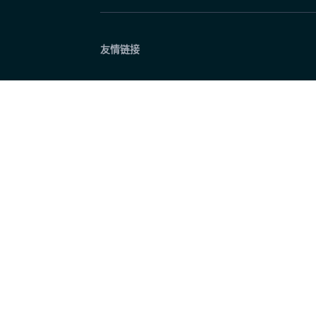
内娱最长青恋综回归！《心动的信号9》8月3
友情链接
2分钟前
十个勤天种地四年成长可见 《种地吧4》续
2分钟前
电视剧《人鱼》定档0804 解锁暗渠绝境下
2分钟前
长风十五载，極火永不熄！iG 电子竞技俱
2分钟前
纪念中国人民解放军建军百年暨青少年仪仗
2分钟前