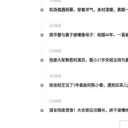
1分钟前
机场偶遇杨幂，穿着洋气，身材清瘦，素颜
2分钟前
周华健与妻子被嘲像母子：结婚40年，一直被
2分钟前
他是大家熟悉的演员，娶小27岁央视主持为妻
2分钟前
给张柏芝当了5年备胎的陈小春，遇到应采儿
2分钟前
谣言彻底澄清！大衣哥近况曝光，终于读懂
2分钟前