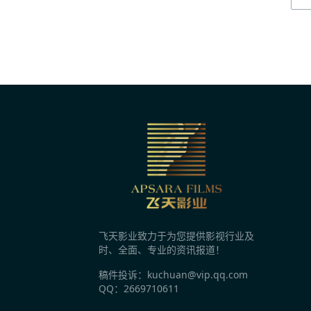
香港街头偶遇张柏芝：比起颜值，她二十年
2分钟前
原来他们是夫妻，丈夫没名气，妻子家喻户晓
2分钟前
刑侦剧《凛冬下的罪恶》爱奇艺开播 吴昊宸
2分钟前
电视剧《人鱼》今日开播 直面现实伤痛探寻
飞天影业致力于为您提供影视行业及
2分钟前
时、全面、专业的资讯报道！
不一样的收获，《汪汪队之小砾与工程家族 
稿件投诉：kuchuan@vip.qq.com
QQ：2669710611
2分钟前