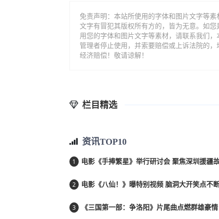
免责声明：本站所使用的字体和图片文字等素
文字有冒犯其版权所有方的，皆为无意。如您
用您的字体和图片文字等素材，请联系我们，
管理者停止使用，并索要赔偿或上诉法院的，
经济赔偿！敬请谅解！
栏目精选
资讯TOP10
1
电影《手捧繁星》举行研讨会 聚焦深圳援疆
2
电影《八仙！》曝特别视频 脑洞大开笑点不
3
《三国第一部：争洛阳》片尾曲点燃群雄豪情