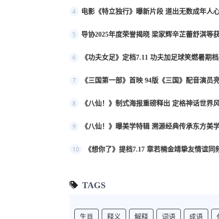
4
电影《特立独行》曝新片段 道出无数成年人
5
导协2025年度荣誉揭晓 梁家辉辛芷蕾舒淇等
6
《功夫女足》定档7.11 功夫加足球笑燃暑期档
7
《三国第一部》首映 94版《三国》配音演员
8
《八仙！》制式海报重磅释出 定格神话世界
9
《八仙！》曝美学特辑 溯源经典传承东方美
10
《想你了》提档7.17 章若楠金靖挚友情谊同
TAGS
生肖
释义
解释
词语
成语