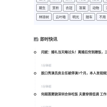
期生
赏析
衣冠
答案
动物
林琼树
云叶暗
明光
随车
不用
即时快讯
闫妮：婚礼当天睡过头！离婚后穷到蹭饭，
1分钟前
脱口秀演员房主任被停演3个月，本人发视频
1分钟前
何超莲窦骁深圳合体吃饭 夫妻穿搭低调 工