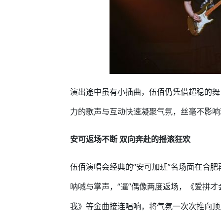
演出途中虽有小插曲，伍佰仍凭借超稳的舞
力的歌声与互动快速凝聚气氛，丝毫不影响
安可返场不断 双向奔赴的摇滚狂欢
伍佰演唱会经典的“安可加班”名场面在合
呐喊与掌声，“逼”偶像两度返场，《爱拼
我》等金曲接连唱响，将气氛一次次推向顶