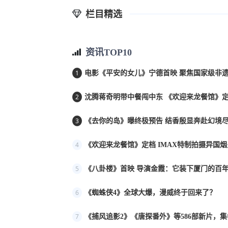
栏目精选
资讯TOP10
1
电影《平安的女儿》宁德首映 聚焦国家级非遗
2
沈腾蒋奇明带中餐闯中东 《欢迎来龙餐馆》定档
3
《去你的岛》曝终极预告 结香殷显奔赴幻境
4
《欢迎来龙餐馆》定档 IMAX特制拍摄异国
5
《八卦楼》首映 导演金霞：它装下厦门的百年
6
《蜘蛛侠4》全球大爆，漫威终于回来了？
7
《捕风追影2》《唐探番外》等586部新片，