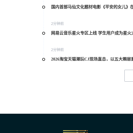
国内首部马仙文化题材电影《平安的女儿》
2分钟前
网易云音乐星火专区上线 学生用户成为星火
2分钟前
2026淘宝天猫潮玩CJ现场直击，以五大圈
2分钟前
建军100周年献礼电影《准备战斗之黄继光
3分钟前
第38届大众电影百花奖系列活动日程正式发
3分钟前