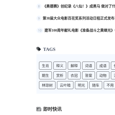
8
《奥德赛》创纪录《八仙！》成黑马 做对了
9
第38届大众电影百花奖系列活动日程正式发布
10
建军100周年献礼电影《准备战斗之黄继光》
TAGS
生肖
释义
解释
词语
成语
期生
赏析
衣冠
答案
动物
林琼树
云叶暗
明光
随车
不用
即时快讯