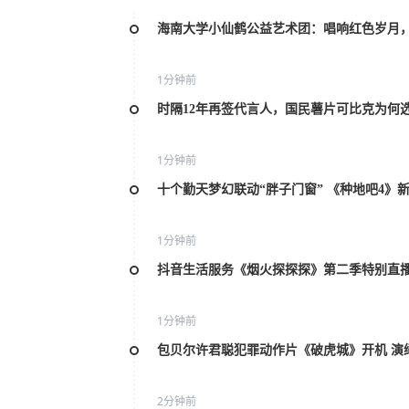
海南大学小仙鹤公益艺术团：唱响红色岁月
1分钟前
时隔12年再签代言人，国民薯片可比克为何
1分钟前
十个勤天梦幻联动“胖子门窗” 《种地吧4》
1分钟前
抖音生活服务《烟火探探探》第二季特别直
1分钟前
包贝尔许君聪犯罪动作片《破虎城》开机 演
2分钟前