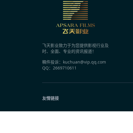
《奥德赛》创纪录《八仙！》成黑马 做对了
3分钟前
《捕风追影2》《唐探番外》等586部新片，
飞天影业致力于为您提供影视行业及
3分钟前
时、全面、专业的资讯报道！
《蜘蛛侠4》全球大爆，漫威终于回来了？
稿件投诉：kuchuan@vip.qq.com
QQ：2669710611
3分钟前
《八卦楼》首映 导演金霞：它装下厦门的百年
友情链接
3分钟前
《欢迎来龙餐馆》定档 IMAX特制拍摄异国
3分钟前