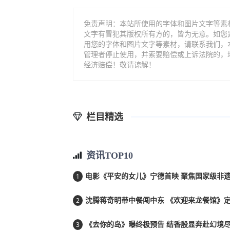
免责声明：本站所使用的字体和图片文字等素
文字有冒犯其版权所有方的，皆为无意。如您
用您的字体和图片文字等素材，请联系我们，
管理者停止使用，并索要赔偿或上诉法院的，
经济赔偿！敬请谅解！
栏目精选
资讯TOP10
1
电影《平安的女儿》宁德首映 聚焦国家级非遗
2
沈腾蒋奇明带中餐闯中东 《欢迎来龙餐馆》定档
3
《去你的岛》曝终极预告 结香殷显奔赴幻境