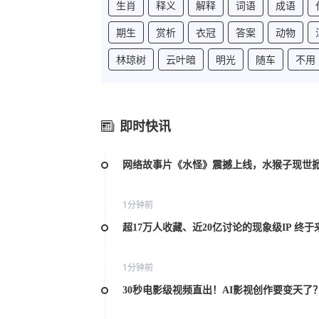
生肖
释义
解释
词语
成语
期生
赏析
衣冠
答案
动物
林琼树
云叶暗
明光
随车
不用
即时快讯
网络故事片《水怪》震撼上线，水猴子现世
1分钟前
超17万人收藏、近20亿讨论的现象级IP 终于
1分钟前
30秒电影级视频直出！AI影视创作要变天了