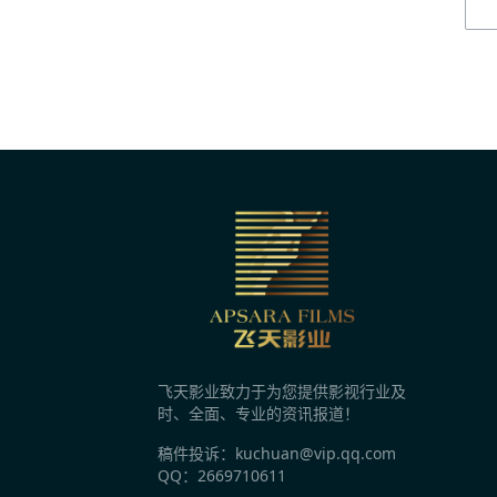
1分钟前
雷淞然张呈谈出演《大唐妖探》 众喜人助阵
1分钟前
粤港澳大湾区动画电影周启幕 共探AI与动画
1分钟前
海南大学小仙鹤公益艺术团：唱响红色岁月
昨天 10:03
时隔12年再签代言人，国民薯片可比克为何
飞天影业致力于为您提供影视行业及
昨天 10:03
时、全面、专业的资讯报道！
十个勤天梦幻联动“胖子门窗” 《种地吧4》
稿件投诉：kuchuan@vip.qq.com
QQ：2669710611
昨天 10:03