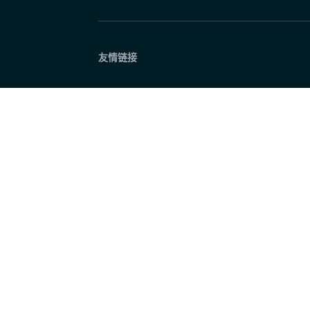
抖音生活服务《烟火探探探》第二季特别直
友情链接
昨天 10:03
包贝尔许君聪犯罪动作片《破虎城》开机 演
昨天 10:03
国内首部马仙文化题材电影《平安的女儿》
昨天 10:02
网易云音乐星火专区上线 学生用户成为星火
昨天 10:02
2026淘宝天猫潮玩CJ现场直击，以五大圈
昨天 10:02