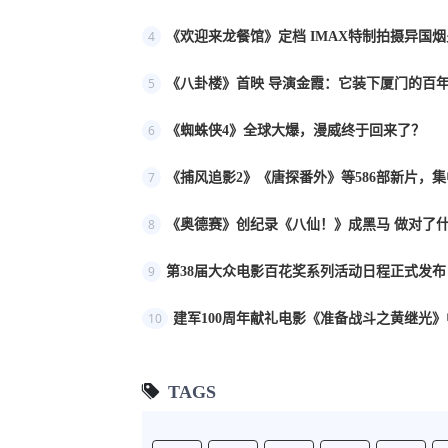
4
《欢迎来龙餐馆》定档 IMAX特制拍摄异国
5
《八卦楼》首映 导演金霞：它装下厦门的百年
6
《蜘蛛侠4》全球大爆，漫威终于回来了？
7
《捕风追影2》《唐探番外》等586部新片，
8
《奥德赛》创纪录《八仙！》成黑马 做对了
9
第38届大众电影百花奖系列活动日程正式发布
10
建军100周年献礼电影《准备战斗之黄继光》
TAGS