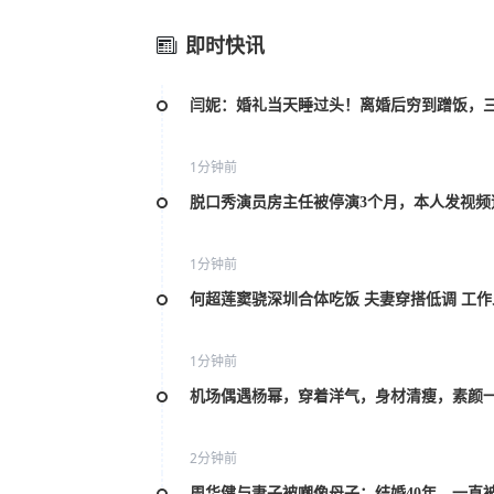
即时快讯
闫妮：婚礼当天睡过头！离婚后穷到蹭饭，
1分钟前
脱口秀演员房主任被停演3个月，本人发视频
1分钟前
何超莲窦骁深圳合体吃饭 夫妻穿搭低调 工
1分钟前
机场偶遇杨幂，穿着洋气，身材清瘦，素颜
2分钟前
周华健与妻子被嘲像母子：结婚40年，一直被