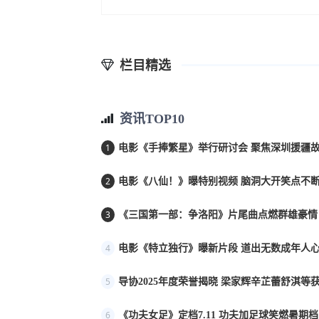
栏目精选
资讯TOP10
1
电影《手捧繁星》举行研讨会 聚焦深圳援疆
2
电影《八仙！》曝特别视频 脑洞大开笑点不
3
《三国第一部：争洛阳》片尾曲点燃群雄豪情
4
电影《特立独行》曝新片段 道出无数成年人
5
导协2025年度荣誉揭晓 梁家辉辛芷蕾舒淇等
6
《功夫女足》定档7.11 功夫加足球笑燃暑期档