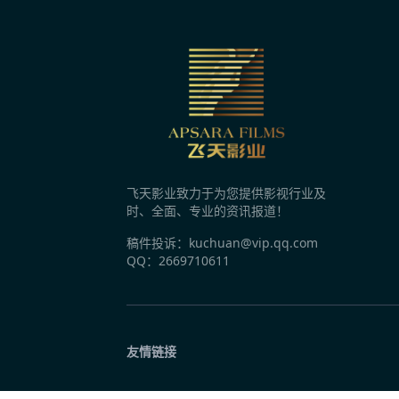
2分钟前
刑侦剧《凛冬下的罪恶》爱奇艺开播 吴昊宸
2分钟前
电视剧《人鱼》今日开播 直面现实伤痛探寻
飞天影业致力于为您提供影视行业及
2分钟前
时、全面、专业的资讯报道！
不一样的收获，《汪汪队之小砾与工程家族 
稿件投诉：kuchuan@vip.qq.com
QQ：2669710611
2分钟前
内娱最长青恋综回归！《心动的信号9》8月3
友情链接
2分钟前
十个勤天种地四年成长可见 《种地吧4》续