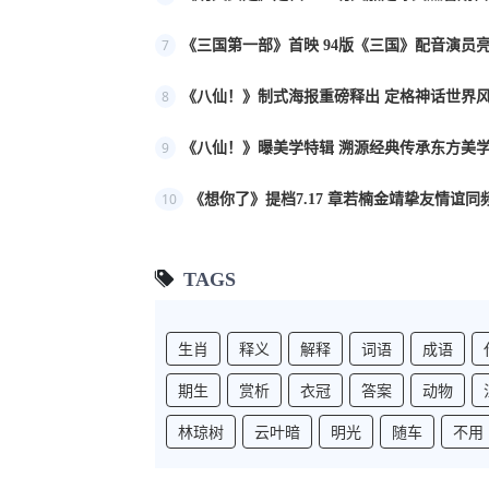
7
《三国第一部》首映 94版《三国》配音演员
8
《八仙！》制式海报重磅释出 定格神话世界
9
《八仙！》曝美学特辑 溯源经典传承东方美
10
《想你了》提档7.17 章若楠金靖挚友情谊同
TAGS
生肖
释义
解释
词语
成语
期生
赏析
衣冠
答案
动物
林琼树
云叶暗
明光
随车
不用