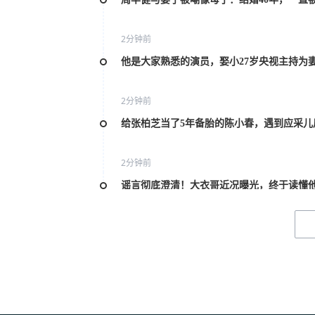
2分钟前
他是大家熟悉的演员，娶小27岁央视主持为妻
2分钟前
给张柏芝当了5年备胎的陈小春，遇到应采儿
2分钟前
谣言彻底澄清！大衣哥近况曝光，终于读懂
2分钟前
香港街头偶遇张柏芝：比起颜值，她二十年
2分钟前
原来他们是夫妻，丈夫没名气，妻子家喻户晓